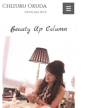
Chizuru Okuda
Official Site
Beauty Up Column