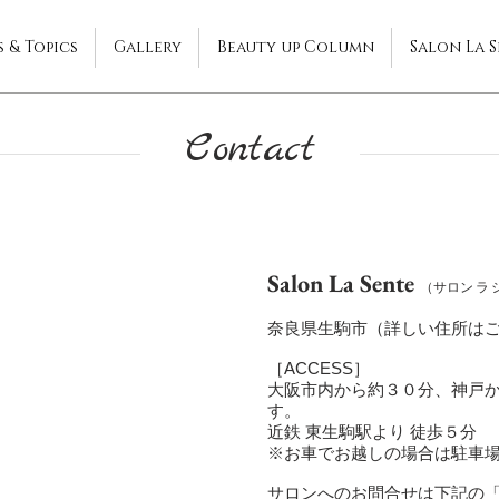
 & Topics
Gallery
Beauty up Column
Salon La 
Contact
Salon La Sente
（サロン ラ
奈良県生駒市（詳しい住所は
［ACCESS］
​大阪市内から約３０分、神戸
す。
近鉄 東生駒駅より 徒歩５分
※お車でお越しの場合は駐車
サロンへのお問合せは下記の