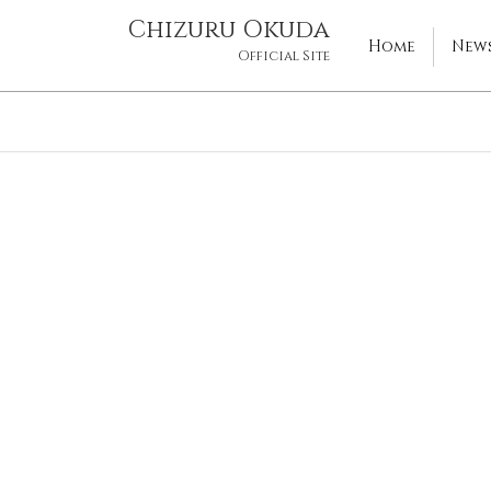
Chizuru Okuda
Home
News
Official Site