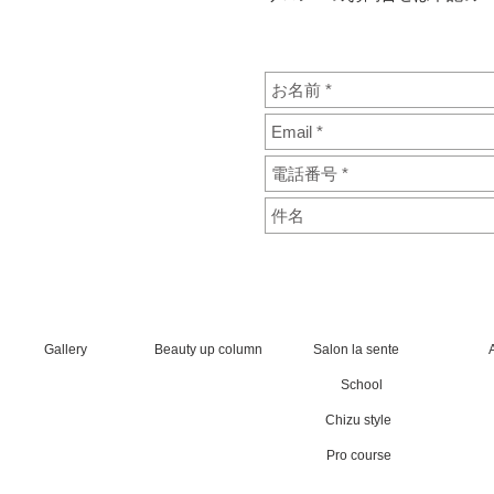
Gallery
Beauty up column
Salon la sente
School
Chizu style
Pro course