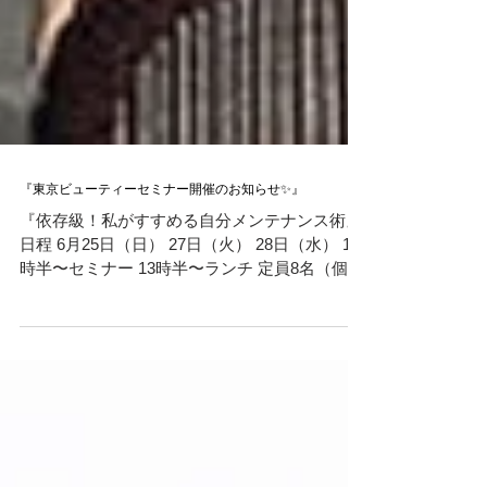
『東京ビューティーセミナー開催のお知らせ✨』
『依存級！私がすすめる自分メンテナンス術』
日程 6月25日（日） 27日（火） 28日（水） 11
時半〜セミナー 13時半〜ランチ 定員8名（個
室） レッスンfee 19000円（税込） 場所 場所 神
楽坂フレンチレストラン 『ラリアンス
L’Alliance』...