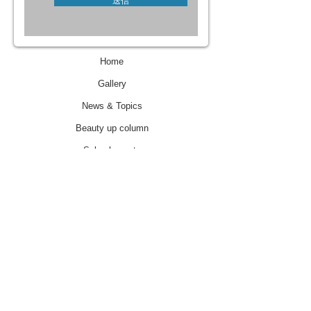
送信
Home
Gallery
News & Topics
Beauty up column
Salon la sente
School
Chizu style
Pro course
Privacy Policy
特別商取引法に基づく表記
About