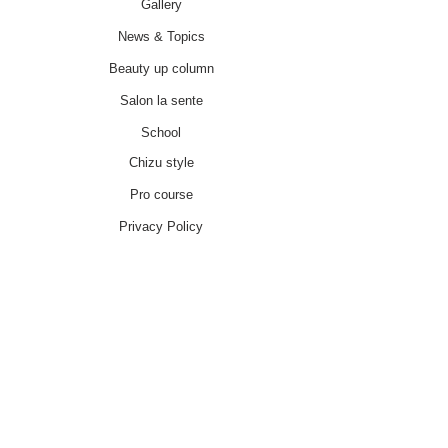
Gallery
News & Topics
Beauty up column
Salon la sente
School
Chizu style
Pro course
Privacy Policy
特別商取引法に基づく表記
About
Contact