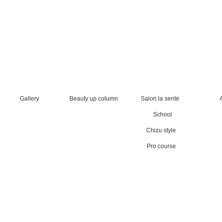
Gallery
Beauty up column
Salon la sente
School
Chizu style
Pro course