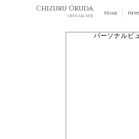
Chizuru Okuda
Home
News
Official Site
パーソナルビ