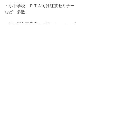
・小中学校　ＰＴＡ向け紅茶セミナー
など　多数
・昨年阪急百貨店にて行わた 、テーブ
ルクリエーション〜20人のサロンマダ
ムに選出されteaテーブルを披露。 