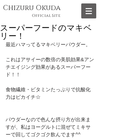
Chizuru Okuda
Official Site
スーパーフードのマキベ
リー！
最近ハマってるマキベリーパウダー。
これはアサイーの数倍の美肌効果&アン
チエイジング効果があるスーパーフー
ド！！
食物繊維・ビタミンたっぷりで抗酸化
力はピカイチ☆
パウダーなので色んな摂り方が出来ま
すが、私はヨーグルトに混ぜてミキサ
ーで回してゴクゴク飲んでます^^